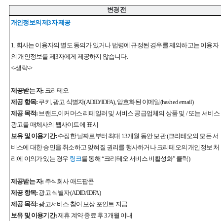
변경 전
개인정보의 제3자 제공
1. 회사는 이용자의 별도 동의가 있거나 법령에 규정된 경우를 제외하고는 이용자
의 개인정보를 제3자에게 제공하지 않습니다.
<-생략->
제공받는 자:
크리테오
제공 항목:
쿠키, 광고 식별자(ADID/IDFA), 암호화된 이메일(hashed email)
제공 목적:
브랜드,이커머스 리테일러 및 서비스 공급업체의 상품 및 / 또는 서비스
광고를 매체사의 웹사이트에 표시
보유 및 이용기간:
수집한 날짜로부터 최대 13개월 동안 보관 (크리테오의 모든 서
비스에 대한 승인을 취소하고 잊혀질 권리를 행사하거나 크리테오의 개인정보 처
리에 이의가 있는 경우
링크
를 통해 “크리테오 서비스 비활성화” 클릭)
제공받는 자:
주식회사 애드팝콘
제공 항목:
광고 식별자(ADID/IDFA)
제공 목적:
광고서비스 참여 보상 포인트 지급
보유 및 이용기간:
제휴 계약 종료 후 3개월 이내