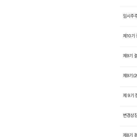
임시주주
제10기
제9기 
제9기(
제 9기
변경상장
제8기 