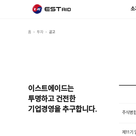
소
홈
투자
공고
>
>
이스트에이드는
투명하고 건전한
기업경영을 추구합니다.
주식병합
제11기